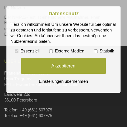
Ihr Nutzen
Datenschutz
Der NMP22-Test ist eine
sichere Maßnahme
, einen
Harnblasenkrebs frühzeitig
und damit
rechtzeitig
zu
Herzlich willkommen! Um unsere Website für Sie optimal
erkennen
, sodass eine
erfolgreiche Behandlung
der
zu gestalten und fortlaufend zu verbessern, verwenden
Erkrankung
möglich
wird.
wir Cookies. So können wir Ihnen das bestmögliche
Nutzererlebnis bieten.
Essenziell
Externe Medien
Statistik
ÜBER UNS
Akzeptieren
Frauenärztliche Praxis
Irina Tregulov
Einstellungen übernehmen
FA für Frauenheilkunde und Geburtshilfe
Landwehr 20c
36100 Petersberg
Telefon: +49 (661) 607979
Telefax: +49 (661) 607975